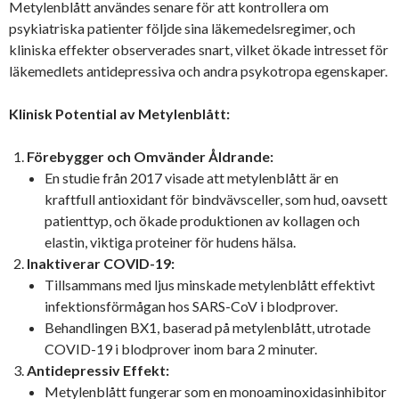
Metylenblått användes senare för att kontrollera om
psykiatriska patienter följde sina läkemedelsregimer, och
kliniska effekter observerades snart, vilket ökade intresset för
läkemedlets antidepressiva och andra psykotropa egenskaper.
Klinisk Potential av Metylenblått:
Förebygger och Omvänder Åldrande:
En studie från 2017 visade att metylenblått är en
kraftfull antioxidant för bindvävsceller, som hud, oavsett
patienttyp, och ökade produktionen av kollagen och
elastin, viktiga proteiner för hudens hälsa.
Inaktiverar COVID-19:
Tillsammans med ljus minskade metylenblått effektivt
infektionsförmågan hos SARS-CoV i blodprover.
Behandlingen BX1, baserad på metylenblått, utrotade
COVID-19 i blodprover inom bara 2 minuter.
Antidepressiv Effekt:
Metylenblått fungerar som en monoaminoxidasinhibitor