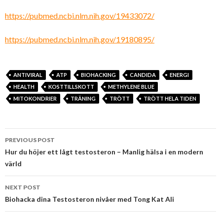
https://pubmed.ncbi.nlm.nih.gov/19433072/
https://pubmed.ncbi.nlm.nih.gov/19180895/
ANTIVIRAL
ATP
BIOHACKING
CANDIDA
ENERGI
HEALTH
KOSTTILLSKOTT
METHYLENE BLUE
MITOKONDRIER
TRÄNING
TRÖTT
TRÖTT HELA TIDEN
Post
PREVIOUS POST
navigation
Hur du höjer ett lågt testosteron – Manlig hälsa i en modern
värld
NEXT POST
Biohacka dina Testosteron nivåer med Tong Kat Ali