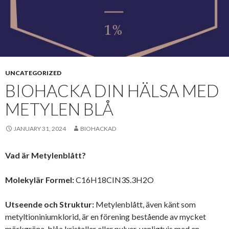
UNCATEGORIZED
BIOHACKA DIN HÄLSA MED
METYLEN BLÅ
JANUARY 31, 2024
BIOHACKAD
Vad är Metylenblått?
Molekylär Formel:
C16H18CIN3S.3H2O
Utseende och Struktur:
Metylenblått, även känt som
metyltioniniumklorid, är en förening bestående av mycket
mörkgröna-blåa kristaller eller pulver, vanligtvis med en