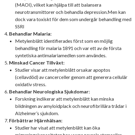
(MAOI), vilket kan hjälpa till att balansera
neurotransmittorer och behandla depression.Men kan
dock vara toxiskt för dem som undergår behandling med
SSRI
Behandlar Malaria:
Metylenblått identifierades först som en möjlig
behandling för malaria 1891 och var ett av de första
syntetiska antimalariamedlen som användes.
Minskad Cancer Tillväxt:
Studier visar att metylenblått orsakar apoptos
(cellavdöd) av cancerceller genom att generera cellulär
oxidativ stress.
Behandlar Neurologiska Sjukdomar:
Forskning indikerar att metylenblått kan minska
bildningen av amyloidplack och neurofibrillära trådar i
Alzheimer’s sjukdom.
Förbättrar Hjärnhälsan:
Studier har visat att metylenblått kan öka
migreringskapaciteten hos vuxna neurala stamceller,