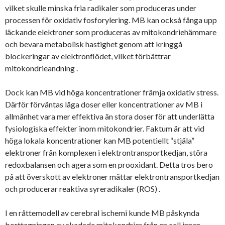
vilket skulle minska fria radikaler som produceras under
processen för oxidativ fosforylering. MB kan också fånga upp
läckande elektroner som produceras av mitokondriehämmare
och bevara metabolisk hastighet genom att kringgå
blockeringar av elektronflödet, vilket förbättrar
mitokondrieandning .
Dock kan MB vid höga koncentrationer främja oxidativ stress.
Därför förväntas låga doser eller koncentrationer av MB i
allmänhet vara mer effektiva än stora doser för att underlätta
fysiologiska effekter inom mitokondrier. Faktum är att vid
höga lokala koncentrationer kan MB potentiellt “stjäla”
elektroner från komplexen i elektrontransportkedjan, störa
redoxbalansen och agera som en prooxidant. Detta tros bero
på att överskott av elektroner mättar elektrontransportkedjan
och producerar reaktiva syreradikaler (ROS) .
I en råttemodell av cerebral ischemi kunde MB påskynda
borttagningen av skadade mitokondrier från en cell innan