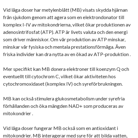
Vid låga doser har metylenblått (MB) visats skydda hjärnan
från sjukdom genom att agera som en elektrondonator till
komplex I-IV av mitokondrierna, vilket ökar produktionen av
adenosintrifosfat (ATP). ATP är livets valuta och den energi
som driver människor. Om vår produktion av ATP minskar,
minskar vår fysiska och mentala prestationsförmåga. Även
friska individer kan dra nytta av en ökad av ATP-produktion .
Mer specifikt kan MB donera elektroner till koenzym Q och
eventuellt till cytochrom C, vilket ökar aktiviteten hos
cytochromoxidaset (komplex IV) och syreförbrukningen.
MB kan också stimulera glukosmetabolism under syrefria
förhållanden och öka mängden NAD+ som produceras av
mitokondrier .
Vid låga doser fungerar MB också som en antioxidant i
mitokondrier. MB interagerar med syre för att bilda vatten,