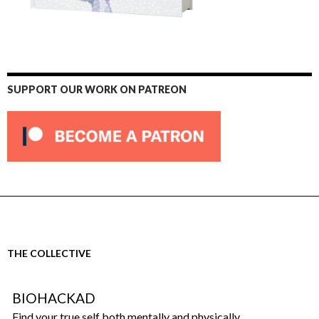
SUPPORT OUR WORK ON PATREON
THE COLLECTIVE
BIOHACKAD
Find your true self both mentally and physically