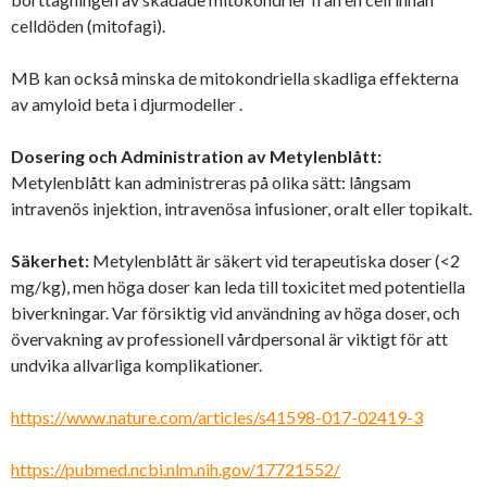
celldöden (mitofagi).
MB kan också minska de mitokondriella skadliga effekterna
av amyloid beta i djurmodeller .
Dosering och Administration av Metylenblått:
Metylenblått kan administreras på olika sätt: långsam
intravenös injektion, intravenösa infusioner, oralt eller topikalt.
Säkerhet:
Metylenblått är säkert vid terapeutiska doser (<2
mg/kg), men höga doser kan leda till toxicitet med potentiella
biverkningar. Var försiktig vid användning av höga doser, och
övervakning av professionell vårdpersonal är viktigt för att
undvika allvarliga komplikationer.
https://www.nature.com/articles/s41598-017-02419-3
https://pubmed.ncbi.nlm.nih.gov/17721552/